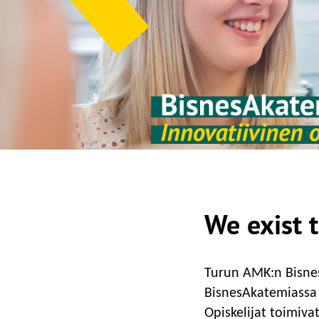
We exist 
Turun AMK:n Bisnes
BisnesAkatemiassa o
Opiskelijat toimiv