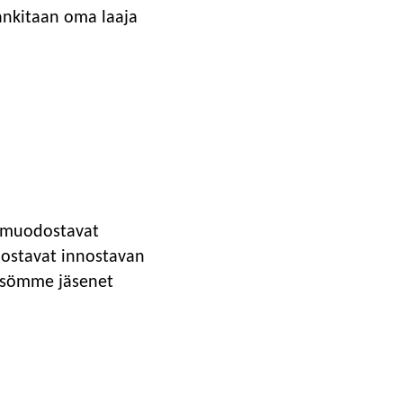
ankitaan oma laaja
n muodostavat
odostavat innostavan
eisömme jäsenet