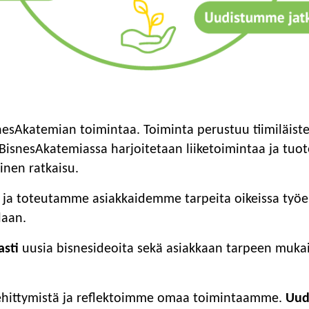
nesAkatemian toimintaa. Toiminta perustuu tiimiläiste
isnesAkatemiassa harjoitetaan liiketoimintaa ja tuot
inen ratkaisu.
ja toteutamme asiakkaidemme tarpeita oikeissa työe
laan.
sti
uusia bisnesideoita sekä asiakkaan tarpeen mukais
.
hittymistä ja reflektoimme omaa toimintaamme.
Uud