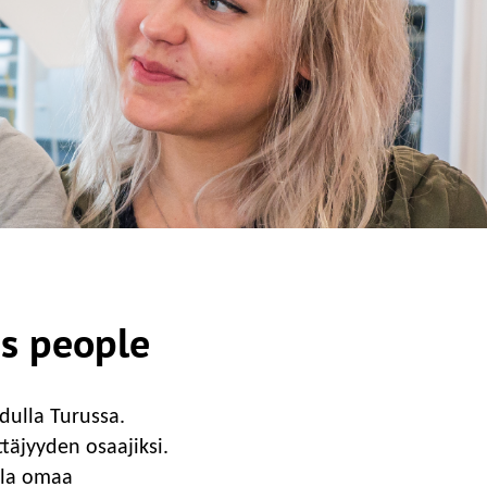
ss people
dulla Turussa.
täjyyden osaajiksi.
lla omaa