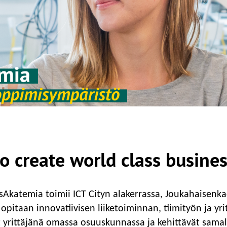
to create world class busine
Akatemia toimii ICT Cityn alakerrassa, Joukahaisenka
pitaan innovatiivisen liiketoiminnan, tiimityön ja yrit
at yrittäjänä omassa osuuskunnassa ja kehittävät sama