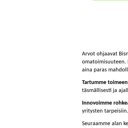
Arvot ohjaavat Bis
omatoimisuuteen. B
aina paras mahdoll
Tartumme toimeen
täsmällisesti ja ajal
Innovoimme rohkea
yritysten tarpeisiin
Seuraamme alan ke