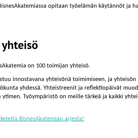
 BisnesAkatemiassa opitaan työelämän käytännöt ja h
 yhteisö
Akatemia on 100 toimijan yhteisö.
ustuu innostavana yhteisönä toimimiseen, ja yhteisö
ilökunta yhdessä. Yhteistreenit ja reflektiopäivät mu
 ytimen. Työympäristö on meille tärkeä ja kaikki yht
ikkeleita BisnesAkatemian arjesta!