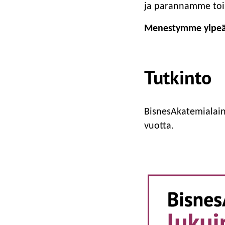
ja parannamme to
Menestymme ylpeä
Tutkinto
BisnesAkatemialain
vuotta.