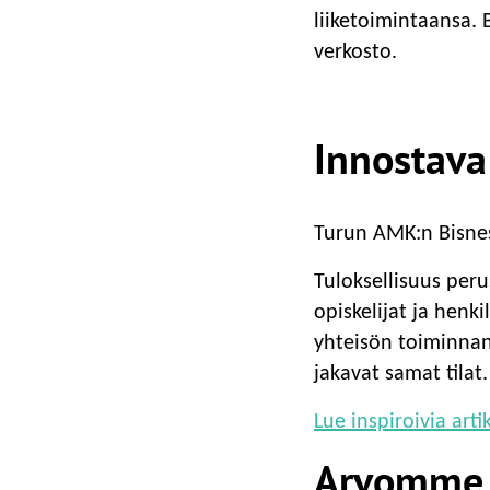
liiketoimintaansa.
verkosto.
Innostava
Turun AMK:n Bisnes
Tuloksellisuus per
opiskelijat ja henk
yhteisön toiminnan
jakavat samat tilat.
Lue inspiroivia art
Arvomme